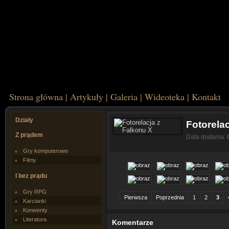
Strona główna
|
Artykuły
|
Galeria
|
Wideoteka
|
Kontakt
Działy
Fotorela
Z prądem
Data dodania:
Gry komputerowe
Filmy
I bez prądu
Gry RPG
Pierwsza
Poprzednia
1
2
3
Karcianki
Konwenty
Literatura
Komentarze