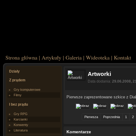
Strona główna
|
Artykuły
|
Galeria
|
Wideoteka
|
Kontakt
Działy
Artworki
Z prądem
Data dodania:
29.06.2008, 2
Gry komputerowe
Filmy
Pierwsze zaprezentowane szkice z Dia
I bez prądu
Gry RPG
Pierwsza
Poprzednia
1
2
Karcianki
Konwenty
Literatura
Komentarze