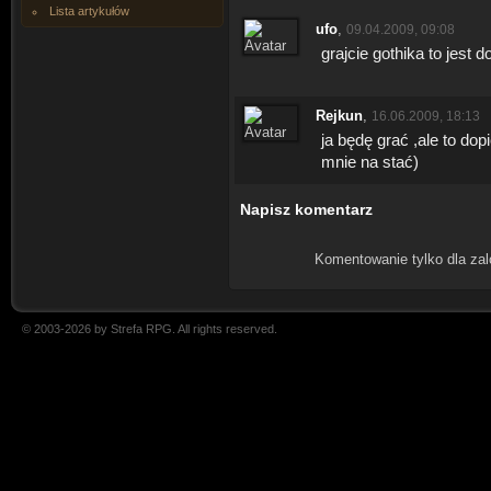
Lista artykułów
ufo
,
09.04.2009, 09:08
grajcie gothika to jest d
Rejkun
,
16.06.2009, 18:13
ja będę grać ,ale to do
mnie na stać)
Napisz komentarz
Komentowanie tylko dla za
© 2003-2026 by Strefa RPG. All rights reserved.