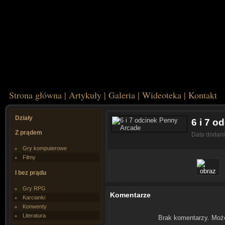
Strona główna
|
Artykuły
|
Galeria
|
Wideoteka
|
Kontakt
Działy
6 i 7 
Z prądem
Data dodan
Gry komputerowe
Filmy
I bez prądu
Gry RPG
Komentarze
Karcianki
Konwenty
Literatura
Brak komentarzy. Moż