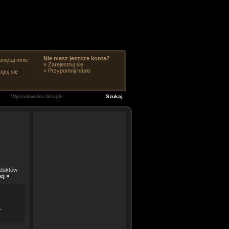
Nie masz jeszcze konta?
miętaj mnie
»
Zarejestruj się
»
Przypomnij hasło
oduktów
ej »
-