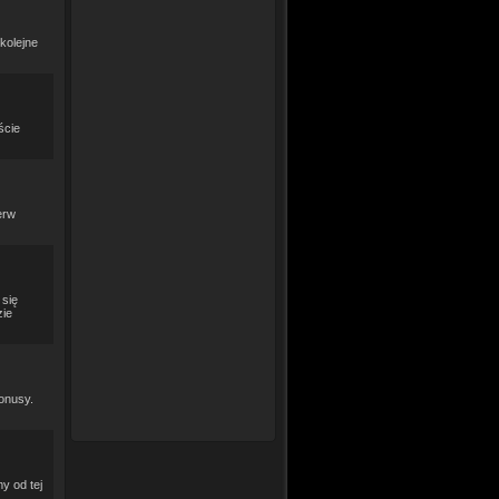
kolejne
ście
erw
 się
zie
onusy.
y od tej