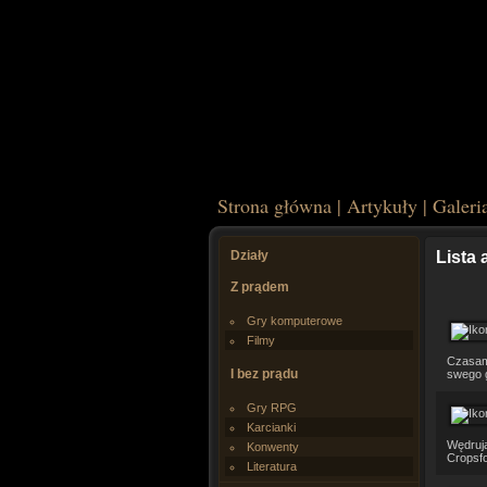
Strona główna
|
Artykuły
|
Galeri
Działy
Lista 
Z prądem
Gry komputerowe
Filmy
Czasami
I bez prądu
swego g
Gry RPG
Karcianki
Wędrują
Konwenty
Cropsfo
Literatura