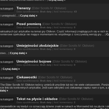
Trenerzy
(
Elder Scrolls IV: Oblivion)
Data opublikowania:
Brak daty
| Ilość komentarzy:
43
i umiejętność... |
Czytaj dalej »
Przed premierą
(
Elder Scrolls IV: Oblivion)
Data opublikowania:
Brak daty
| Ilość komentarzy:
0
ieaktualnych już artykułów na temat gry Oblivon. Część informacji znajdujących się w nich to 
remierowe spekulacje nie mające momentami nic wspólnego z rzeczywistą wersją gry.... |
Cz
Umiejętności złodziejskie
(
Elder Scrolls IV: Oblivion)
Data opublikowania:
Brak daty
| Ilość komentarzy:
0
stwo... |
Czytaj dalej »
Umiejętności bojowe
(
Elder Scrolls IV: Oblivion)
Data opublikowania:
Brak daty
| Ilość komentarzy:
0
. |
Czytaj dalej »
Ciekawostki
(
Elder Scrolls IV: Oblivion)
Data opublikowania:
Brak daty
| Ilość komentarzy:
2
The Elder Scrolls IV: Oblivion twórcy umieścili umyślnie lub też nie wiele ciekawostek. Poniże
ecie linki do konkretnych artykułów. Jeśli sam odkryłeś coś ciekawego napisz nam o tym, a za
dalej »
Tekst na płycie i okładce
(
Elder Scrolls IV: Oblivion)
Data opublikowania:
Brak daty
| Ilość komentarzy:
2
tanawialiście się kiedyś co oznaczają dziwne znaki w ruinach w Morrowind lub na płycie i o