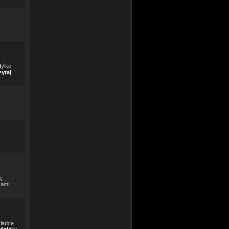
tylko
ytaj
j
mi... |
kładce