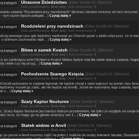
Utracone Dziedzictwo
(
Elder Scrolls IV: Oblivion)
Data opublikowania:
Brak daty
| Ilość komentarzy:
0
naniu zadania "Rozdzieleni przy narodzinach" dla braci Jamane możemy od nich otrzymać 
 - tym razem będzie polegało... |
Czytaj dalej »
Rozdzieleni przy narodzinach
(
Elder Scrolls IV: Oblivion)
Data opublikowania:
Brak daty
| Ilość komentarzy:
0
ścią pewnego razu gdy będziesz wędrować po Chorrol i pytać o plotki uslyszysz, że w mie
 o dziwnym zachowaniu nijak... |
Czytaj dalej »
Bitwa o zamek Kvatch
(
Elder Scrolls IV: Oblivion)
Data opublikowania:
Brak daty
| Ilość komentarzy:
0
cy po zamknięciu wrót Otchłani w Kvatch Matius będzie miał dla ciebie dalsze zadania. Najpi
się ciebie czy się przyg... |
Czytaj dalej »
Pochodzenie Szarego Księcia
(
Elder Scrolls IV: Oblivion)
Data opublikowania:
Brak daty
| Ilość komentarzy:
0
eżeli wykonamy to zadanie Agronak nie będzie chciał z nami walczyć na arenie i bez bicia
będziemy musieli go zabić, ale nie będzie się bronił). Jeżeli nie wykonamy tego zadania, będ
e s... |
Czytaj dalej »
Szary Kaptur Nocturne
(
Elder Scrolls IV: Oblivion)
Data opublikowania:
Brak daty
| Ilość komentarzy:
2
c. Szary Kaptur Nocturne jest bardzo dobrym przedmiotem, nie tylko ze względu na swoje b
nież na to, że mając go na głowie strażnicy nas ś... |
Czytaj dalej »
Statek widmo w Anvil
(
Elder Scrolls IV: Oblivion)
Data opublikowania:
Brak daty
| Ilość komentarzy:
0
c po porcie w Anvil możemy zajść na jeden z statków do osoby imieniem Varulae. Dostaniem
adanie oczyszczenia statku widmo z... |
Czytaj dalej »