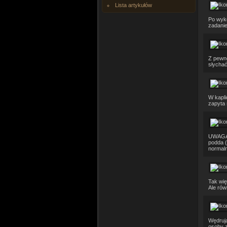
Lista artykułów
Po wyko
zadanie
Z pewno
słychać
W kapli
zapyta 
UWAGA!J
podda (
normalni
Tak wię
Ale rów
Wędrują
osoby z