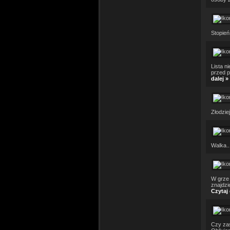
Stopień 
Lista n
przed p
dalej »
Złodziej
Walka..
W grze 
znajdzi
Czytaj 
Czy zas