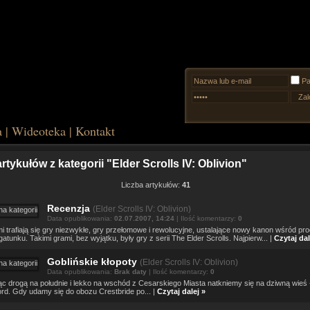
Pa
a
|
Wideoteka
|
Kontakt
artykułów z kategorii "Elder Scrolls IV: Oblivion"
Liczba artykułów:
41
Recenzja
(
Elder Scrolls IV: Oblivion)
Data opublikowania:
02.07.2007, 14:24
| Ilość komentarzy:
0
 trafiają się gry niezwykłe, gry przełomowe i rewolucyjne, ustalające nowy kanon wśród pr
atunku. Takimi grami, bez wyjątku, były gry z serii The Elder Scrolls. Najpierw... |
Czytaj dal
Goblińskie kłopoty
(
Elder Scrolls IV: Oblivion)
Data opublikowania:
Brak daty
| Ilość komentarzy:
0
c drogą na południe i lekko na wschód z Cesarskiego Miasta natkniemy się na dziwną wieś 
rd. Gdy udamy się do obozu Crestbride po... |
Czytaj dalej »