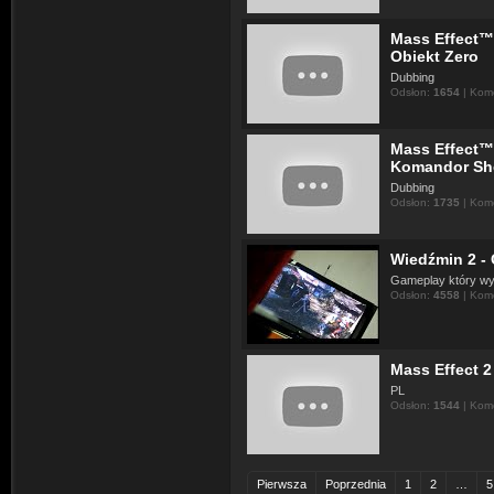
Mass Effect™ 
Obiekt Zero
Dubbing
Odsłon:
1654
| Kom
Mass Effect™ 
Komandor Sh
Dubbing
Odsłon:
1735
| Kom
Wiedźmin 2 -
Gameplay który wyc
Odsłon:
4558
| Kom
Mass Effect 2
PL
Odsłon:
1544
| Kom
Pierwsza
Poprzednia
1
2
…
5