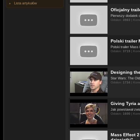
Lista artykułów
Oficjalny trai
Pierwszy dodatek d
Odsłon:
3983
| Kom
Polski trailer
Polski trailer Mass 
Odsłon:
3719
| Kom
Designing the
Star Wars: The Old
Odsłon:
1734
| Kom
Giving Tyria 
Jak powstawał zwia
Odsłon:
1600
| Kom
Mass Effect 2
dziesiątki"