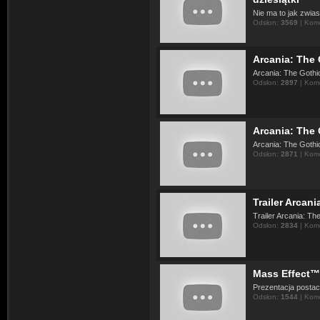
Nie ma to jak zwiast
Odsłon:
3569
| Kom
Arcania: The 
Arcania: The Gothi
Odsłon:
2897
| Kom
Arcania: The 
Arcania: The Gothi
Odsłon:
2871
| Kom
Trailer Arcani
Trailer Arcania: Th
Odsłon:
2834
| Kom
Mass Effect™
Prezentacja postac
Odsłon:
1544
| Kom