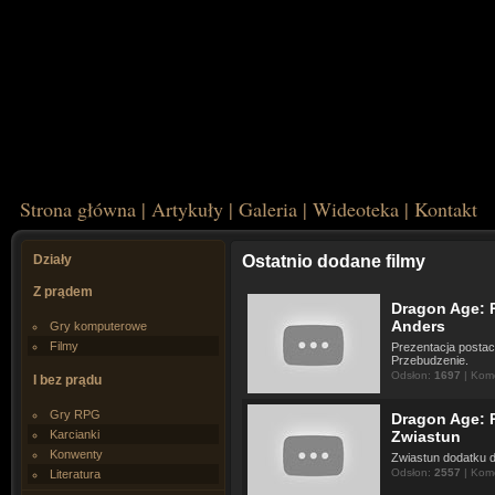
Strona główna
|
Artykuły
|
Galeria
|
Wideoteka
|
Kontakt
Działy
Ostatnio dodane filmy
Z prądem
Dragon Age: P
Anders
Gry komputerowe
Filmy
Prezentacja postac
Przebudzenie.
Odsłon:
1697
| Kom
I bez prądu
Gry RPG
Dragon Age: P
Karcianki
Zwiastun
Konwenty
Zwiastun dodatku 
Odsłon:
2557
| Kom
Literatura