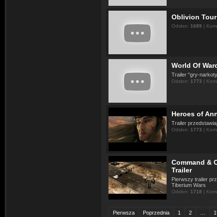
Oblivion Tour
Odsłon:
1689
| Kom
World Of Warcr
Trailer "gry-narkot
Odsłon:
1773
| Kom
Heroes of Ann
Trailer przedstawia
Odsłon:
1773
| Kom
Command & Co
Trailer
Pierwszy trailer p
Tiberium Wars
Odsłon:
1718
| Kom
Pierwsza
Poprzednia
1
2
…
1