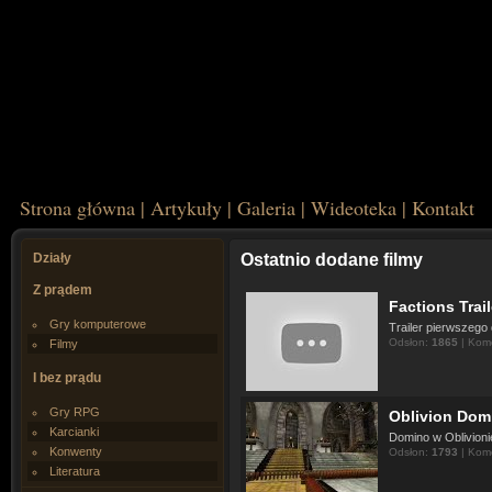
Strona główna
|
Artykuły
|
Galeria
|
Wideoteka
|
Kontakt
Działy
Ostatnio dodane filmy
Z prądem
Factions Trail
Gry komputerowe
Trailer pierwszego
Odsłon:
1865
| Kom
Filmy
I bez prądu
Gry RPG
Oblivion Dom
Karcianki
Domino w Oblivionie
Konwenty
Odsłon:
1793
| Kom
Literatura