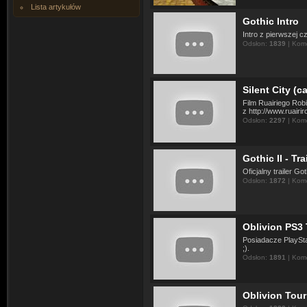
Lista artykułów
Gothic Intro
Intro z pierwszej c
Odsłon:
1839
| Kom
Silent City (ca
Film Ruairiego Rob
z http://www.ruairi
Odsłon:
2297
| Kom
Gothic II - Tra
Oficjalny trailer Got
Odsłon:
1872
| Kom
Oblivion PS3 T
Posiadacze PlaySta
;).
Odsłon:
1891
| Kom
Oblivion Tour