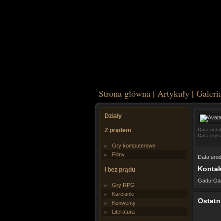
Strona główna
|
Artykuły
|
Galeri
Działy
Z prądem
Data osta
Data rejes
Gry komputerowe
Filmy
Data urod
Kontak
I bez prądu
Gadu-Ga
Gry RPG
Karcianki
Ostatn
Konwenty
Literatura