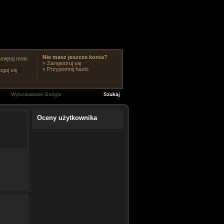
Nie masz jeszcze konta?
miętaj mnie
»
Zarejestruj się
»
Przypomnij hasło
Oceny użytkownika