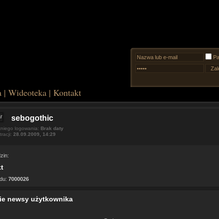
Pa
a
|
Wideoteka
|
Kontakt
sebogothic
tniego logowania:
Brak daty
tracji:
28.09.2009, 14:29
zin:
t
du:
7000026
ie newsy użytkownika