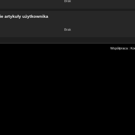
Brak
ie artykuły użytkownika
Brak
Współpraca
|
Ko