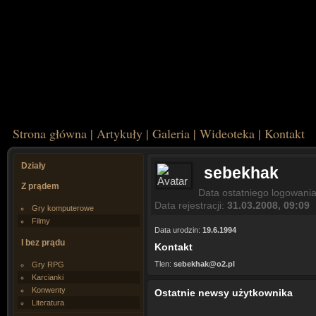
Strona główna
|
Artykuły
|
Galeria
|
Wideoteka
|
Kontakt
Działy
sebekhak
Z prądem
Data ostatniego logowani
Data rejestracji:
31.03.2008, 09:09
Gry komputerowe
Filmy
Data urodzin:
19.6.1994
I bez prądu
Kontakt
Tlen:
sebekhak@o2.pl
Gry RPG
Karcianki
Konwenty
Ostatnie newsy użytkownika
Literatura