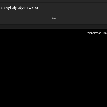
ie artykuły użytkownika
Brak
Współpraca
|
Ko