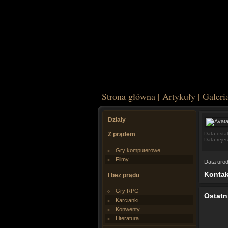
Strona główna
|
Artykuły
|
Galeri
Działy
Z prądem
Data osta
Data rejes
Gry komputerowe
Filmy
Data urod
Kontak
I bez prądu
Gry RPG
Ostatn
Karcianki
Konwenty
Literatura