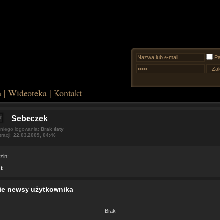
Pa
a
|
Wideoteka
|
Kontakt
Sebeczek
tniego logowania:
Brak daty
tracji:
22.03.2009, 04:46
zin:
t
ie newsy użytkownika
Brak