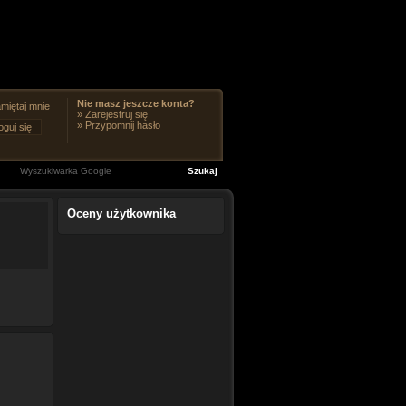
Nie masz jeszcze konta?
miętaj mnie
»
Zarejestruj się
»
Przypomnij hasło
Oceny użytkownika