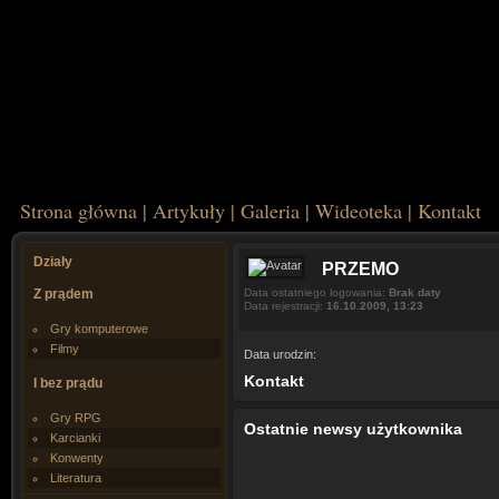
Strona główna
|
Artykuły
|
Galeria
|
Wideoteka
|
Kontakt
Działy
PRZEMO
Z prądem
Data ostatniego logowania:
Brak daty
Data rejestracji:
16.10.2009, 13:23
Gry komputerowe
Filmy
Data urodzin:
Kontakt
I bez prądu
Gry RPG
Ostatnie newsy użytkownika
Karcianki
Konwenty
Literatura