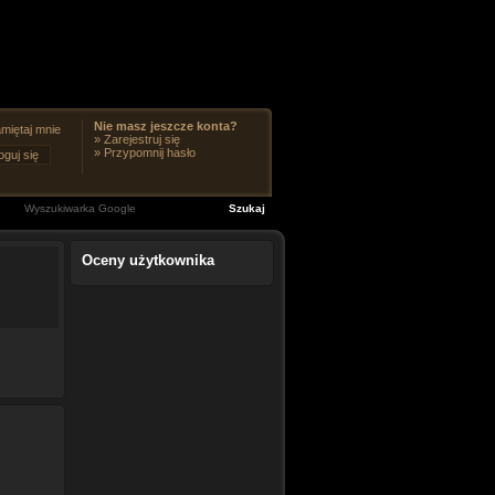
Nie masz jeszcze konta?
miętaj mnie
»
Zarejestruj się
»
Przypomnij hasło
Oceny użytkownika