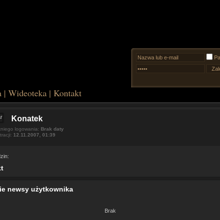
Pa
a
|
Wideoteka
|
Kontakt
Konatek
tniego logowania:
Brak daty
tracji:
12.11.2007, 01:39
zin:
t
ie newsy użytkownika
Brak