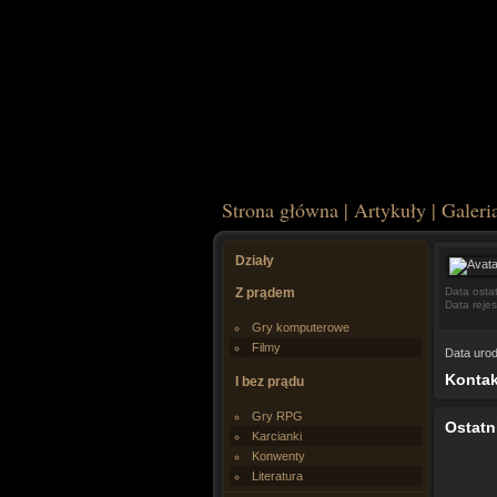
Strona główna
|
Artykuły
|
Galeri
Działy
Z prądem
Data osta
Data rejes
Gry komputerowe
Filmy
Data urod
Kontak
I bez prądu
Gry RPG
Ostatn
Karcianki
Konwenty
Literatura