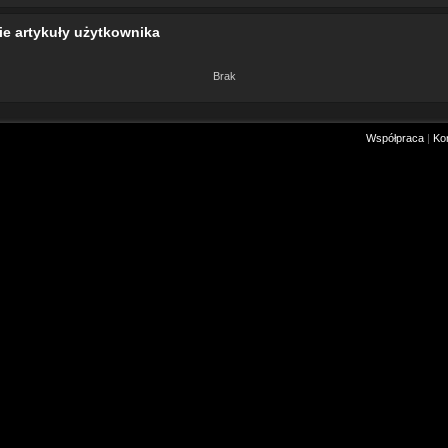
ie artykuły użytkownika
Brak
Współpraca
|
Ko