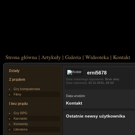
Strona główna
|
Artykuły
|
Galeria
|
Wideoteka
|
Kontakt
Działy
erni5678
Z prądem
Data ostatniego logowania:
Brak daty
Data rejestracji:
15.11.2011, 20:32
Gry komputerowe
Filmy
Data urodzin:
Kontakt
I bez prądu
Gry RPG
Ostatnie newsy użytkownika
Karcianki
Konwenty
Literatura