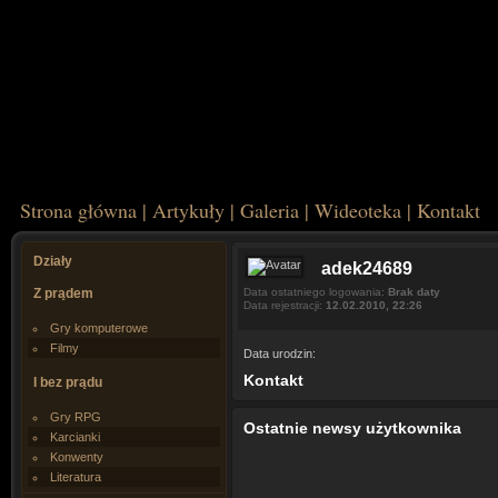
Strona główna
|
Artykuły
|
Galeria
|
Wideoteka
|
Kontakt
Działy
adek24689
Z prądem
Data ostatniego logowania:
Brak daty
Data rejestracji:
12.02.2010, 22:26
Gry komputerowe
Filmy
Data urodzin:
Kontakt
I bez prądu
Gry RPG
Ostatnie newsy użytkownika
Karcianki
Konwenty
Literatura