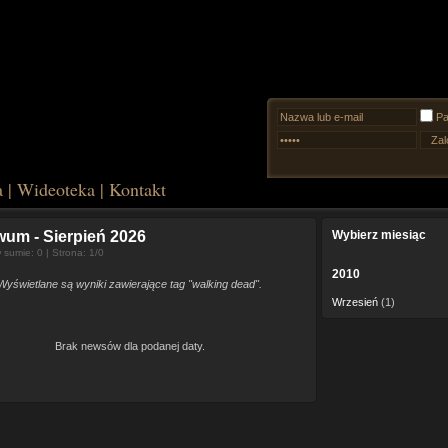
Pa
a
|
Wideoteka
|
Kontakt
iwum
- Sierpień 2026
Wybierz miesiąc
sumie: 0 | Strona: 1/0
2010
Wyświetlane są wyniki zawierające tag "walking dead".
Wrzesień
(1)
Brak newsów dla podanej daty.