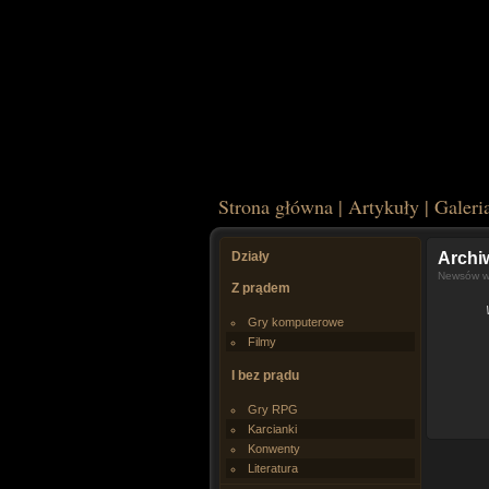
Strona główna
|
Artykuły
|
Galeri
Działy
Arch
Newsów w 
Z prądem
Gry komputerowe
Filmy
I bez prądu
Gry RPG
Karcianki
Konwenty
Literatura