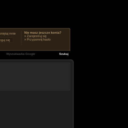
Nie masz jeszcze konta?
miętaj mnie
»
Zarejestruj się
»
Przypomnij hasło