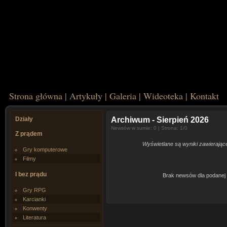
Strona główna
|
Artykuły
|
Galeria
|
Wideoteka
|
Kontakt
Działy
Archiwum
- Sierpień 2026
Newsów w sumie: 0 | Strona: 1/0
Z prądem
Wyświetlane są wyniki zawierając
Gry komputerowe
Filmy
I bez prądu
Brak newsów dla podanej 
Gry RPG
Karcianki
Konwenty
Literatura