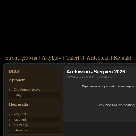
Strona główna
|
Artykuły
|
Galeria
|
Wideoteka
|
Kontakt
Działy
Archiwum
- Sierpień 2026
Newsów w sumie: 0 | Strona: 1/0
Z prądem
Wyświetlane są wyniki zawierające 
Gry komputerowe
Filmy
I bez prądu
Brak newsów dla podanej 
Gry RPG
Karcianki
Konwenty
Literatura