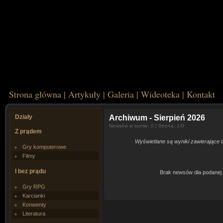
Strona główna
|
Artykuły
|
Galeria
|
Wideoteka
|
Kontakt
Działy
Archiwum
- Sierpień 2026
Newsów w sumie: 0 | Strona: 1/0
Z prądem
Wyświetlane są wyniki zawierające ta
Gry komputerowe
Filmy
I bez prądu
Brak newsów dla podanej 
Gry RPG
Karcianki
Konwenty
Literatura