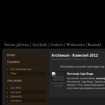
Strona główna
|
Artykuły
|
Galeria
|
Wideoteka
|
Kontakt
Działy
Archiwum
- Kwiecień 2012
Newsów w sumie: 1 | Strona: 1/1
Z prądem
Wyświetlane są wyniki zawierające tag
Gry komputerowe
Filmy
Recenzja Uga Buga
Na stronie zamieściliśmy
recenz
I bez prądu
karcianej pt. Uga Buga. Zaprasz
18.04.2012
tekstem. Przy okazji dziękujem
(23:43)
Gry RPG
użyczenie egzemplarza recenze
Karcianki
Konwenty
Literatura