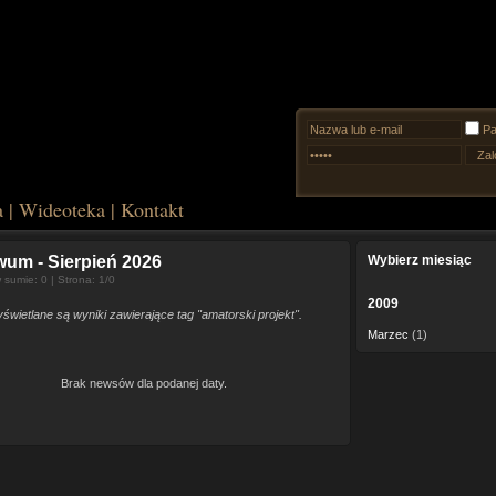
Pa
a
|
Wideoteka
|
Kontakt
iwum
- Sierpień 2026
Wybierz miesiąc
sumie: 0 | Strona: 1/0
2009
świetlane są wyniki zawierające tag "amatorski projekt".
Marzec
(1)
Brak newsów dla podanej daty.