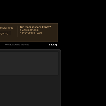
Nie masz jeszcze konta?
miętaj mnie
»
Zarejestruj się
»
Przypomnij hasło