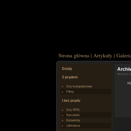
Strona główna
|
Artykuły
|
Galeri
Działy
Arch
Newsów w 
Z prądem
Wy
Gry komputerowe
Filmy
I bez prądu
Gry RPG
Karcianki
Konwenty
Literatura