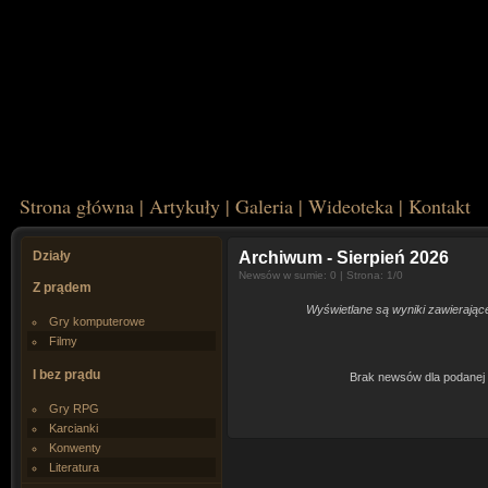
Strona główna
|
Artykuły
|
Galeria
|
Wideoteka
|
Kontakt
Działy
Archiwum
- Sierpień 2026
Newsów w sumie: 0 | Strona: 1/0
Z prądem
Wyświetlane są wyniki zawierające
Gry komputerowe
Filmy
I bez prądu
Brak newsów dla podanej 
Gry RPG
Karcianki
Konwenty
Literatura