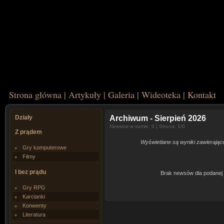
Strona główna
|
Artykuły
|
Galeria
|
Wideoteka
|
Kontakt
Działy
Archiwum
- Sierpień 2026
Newsów w sumie: 0 | Strona: 1/0
Z prądem
Wyświetlane są wyniki zawierające 
Gry komputerowe
Filmy
I bez prądu
Brak newsów dla podanej 
Gry RPG
Karcianki
Konwenty
Literatura