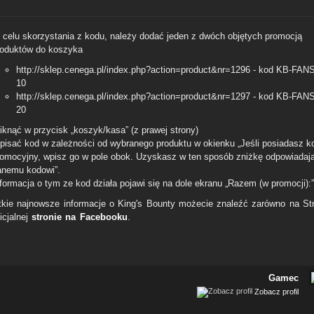
 celu skorzystania z kodu, należy dodać jeden z dwóch objętych promocją
roduktów do koszyka
http://sklep.cenega.pl/index.php?action=product&nr=1296 - kod KB-FAN
10
http://sklep.cenega.pl/index.php?action=product&nr=1297 - kod KB-FAN
20
iknąć w przycisk „koszyk/kasa” (z prawej strony)
pisać kod w zależności od wybranego produktu w okienku „Jeśli posiadasz k
romocyjny, wpisz go w pole obok. Uzyskasz w ten sposób zniżkę odpowiadaj
anemu kodowi”.
formacja o tym ze kod działa pojawi się na dole ekranu „Razem (w promocji):”
kie najnowsze informacje o King's Bounty możecie znaleźć zarówno na Str
ficjalnej
stronie na Facebooku
.
Gamec
Zobacz profil