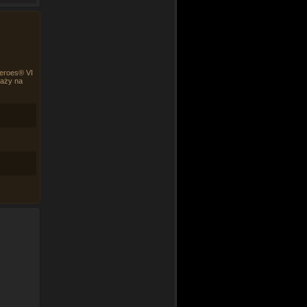
Heroes® VI
daży na