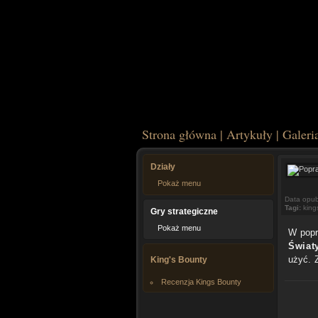
Strona główna
|
Artykuły
|
Galeri
Działy
Pokaż menu
Data opub
Tagi:
king
Gry strategiczne
Pokaż menu
W popr
Świat
użyć. 
King's Bounty
Recenzja Kings Bounty