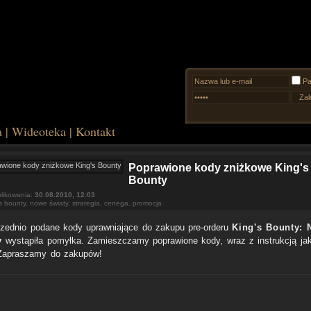
Pa
a
|
Wideoteka
|
Kontakt
Poprawione kody zniżkowe King's
Bounty
likowania:
30.08.2010, 12:03
s bounty
,
nowe światy
,
strategia
,
cenega
,
promocja
zednio podane kody uprawniające do zakupu pre-orderu
King's Bounty:
y
wystąpiła pomyłka. Zamieszczamy poprawione kody, wraz z instrukcją jak
Zapraszamy do zakupów!