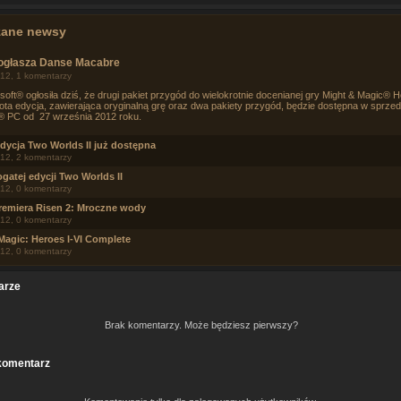
zane newsy
 ogłasza Danse Macabre
12, 1 komentarzy
soft® ogłosiła dziś, że drugi pakiet przygód do wielokrotnie docenianej gry Might & Magic® 
złota edycja, zawierająca oryginalną grę oraz dwa pakiety przygód, będzie dostępna w sprze
 PC od 27 września 2012 roku.
dycja Two Worlds II już dostępna
12, 2 komentarzy
ogatej edycji Two Worlds II
12, 0 komentarzy
premiera Risen 2: Mroczne wody
12, 0 komentarzy
Magic: Heroes I-VI Complete
12, 0 komentarzy
arze
Brak komentarzy. Może będziesz pierwszy?
komentarz