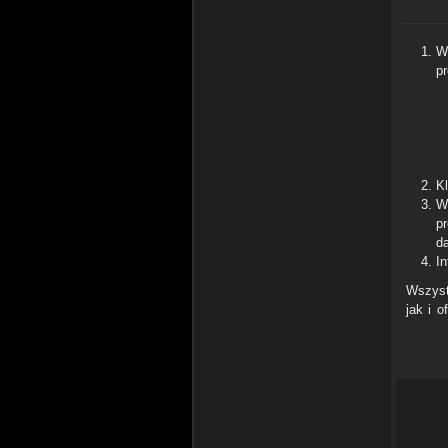
W
p
Kl
W
p
d
In
Wszyst
jak i o