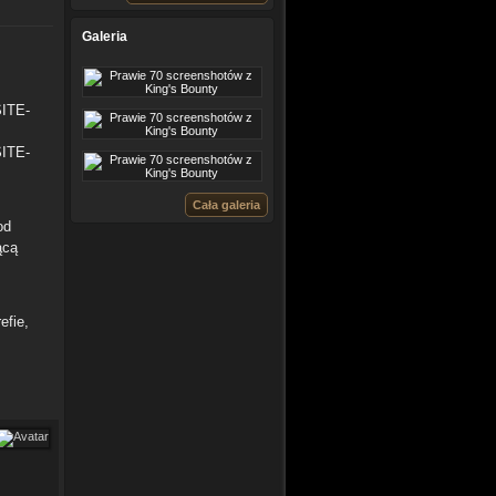
Galeria
SITE-
SITE-
Cała galeria
od
ącą
efie,