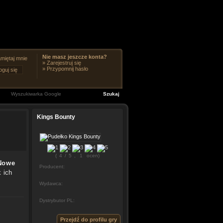
Nie masz jeszcze konta?
miętaj mnie
»
Zarejestruj się
»
Przypomnij hasło
Kings Bounty
(
4
/
5
,
1
ocen)
 Nowe
Producent:
 ich
Wydawca:
Dystrybutor PL:
Przejdź do profilu gry