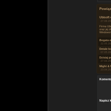
Powią
Ubisoft
27.08.20
Firma Ubi
oraz jej 
Windows®
Bogata e
22.05.20
Detale b
07.05.20
Dzisiaj 
27.04.20
Might & 
23.04.20
Koment
Napisz 