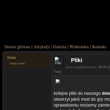
Strona główna
|
Artykuły
|
Galeria
|
Wideoteka
|
Kontakt
Działy
Pliki
Pokaż menu
Data opublikowania:
20.01.2
Tagi:
kolejne pliki do naszego
dow
stworzył jakiś mod do gry m
sprawdzeniu możemy zamieśc