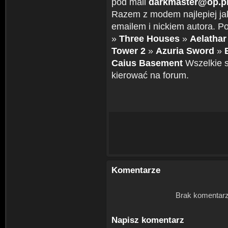
pod mail
darkmaster@op.p
Razem z modem najlepiej ja
emailem i nickiem autora. P
»
Three Houses
»
Aelathar
Tower 2
»
Azuria Sword
»
Caius Basement
Wszelkie s
kierować na forum.
Komentarze
Brak komentarz
Napisz komentarz