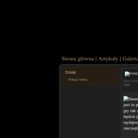
Strona główna
|
Artykuły
|
Galeri
Działy
Pokaż menu
Data opub
Tagi:
jest to
gry tak
będzie j
wydajno
niecierp