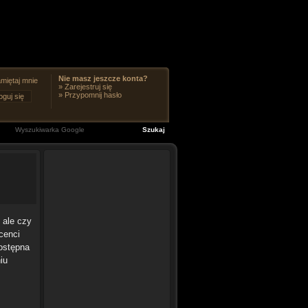
Nie masz jeszcze konta?
miętaj mnie
»
Zarejestruj się
»
Przypomnij hasło
 ale czy
cenci
dostępna
iu