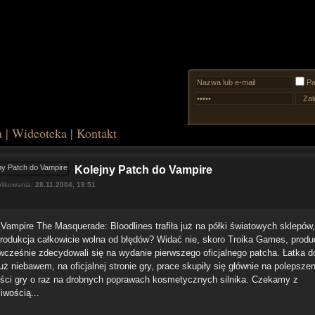
Pa
a
|
Wideoteka
|
Kontakt
Kolejny Patch do Vampire
likowania:
28.11.2004, 18:51
Vampire The Masquerade: Bloodlines trafiła już na półki światowych sklepów,
 produkcja całkowicie wolna od błędów? Widać nie, skoro Troika Games, produ
 wcześnie zdecydowali się na wydanie pierwszego oficjalnego patcha. Łatka 
uż niebawem, na oficjalnej stronie gry, prace skupiły się głównie na polepszen
ści gry o raz na drobnych poprawach kosmetycznych silnika. Czekamy z
liwością...