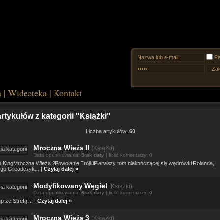
Pa
a
|
Wideoteka
|
Kontakt
artykułów z kategorii "Książki"
Liczba artykułów:
60
Mroczna Wieża II
(
Książki)
Data opublikowania:
Brak daty
| Ilość komentarzy:
0
 KingMroczna Wieża 2Powołanie TrójkiPierwszy tom niekończącej się wędrówki Rolanda,
ego Gileadczyk... |
Czytaj dalej »
Modyfikowany Węgiel
(
Książki)
Data opublikowania:
Brak daty
| Ilość komentarzy:
0
p ze Strefą!... |
Czytaj dalej »
Mroczna Wieża 3
(
Książki)