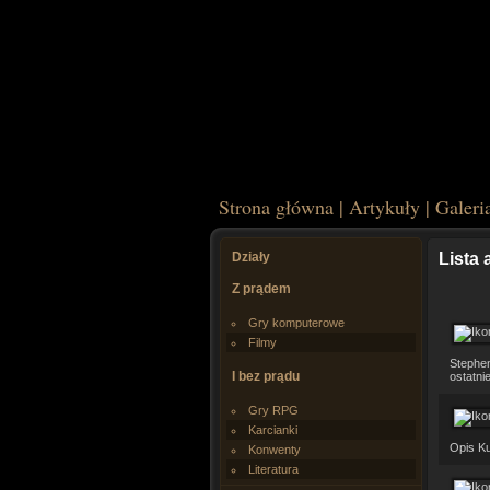
Strona główna
|
Artykuły
|
Galeri
Działy
Lista 
Z prądem
Gry komputerowe
Filmy
Stephen
I bez prądu
ostatni
Gry RPG
Karcianki
Opis Ku
Konwenty
Literatura