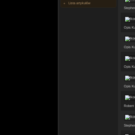
Lista artykułów
Stephen
Opis Ku
Opis Ku
Opis Ku
Opis Ku
Robert 
Stephen