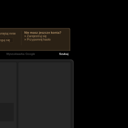
Nie masz jeszcze konta?
miętaj mnie
»
Zarejestruj się
»
Przypomnij hasło