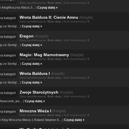
Data opublikowania:
Brak daty
| Ilość komentarzy:
0
 KingMroczna Wieża 3... |
Czytaj dalej »
Wrota Baldura II: Cienie Amnu
(
Książki)
Data opublikowania:
Brak daty
| Ilość komentarzy:
0
p ze Strefą!... |
Czytaj dalej »
Eragon
(
Książki)
Data opublikowania:
Brak daty
| Ilość komentarzy:
2
p ze Strefą!... |
Czytaj dalej »
Magic: Mag Marnotrawny
(
Książki)
Data opublikowania:
Brak daty
| Ilość komentarzy:
0
p ze Strefą!... |
Czytaj dalej »
Wrota Baldura I
(
Książki)
Data opublikowania:
Brak daty
| Ilość komentarzy:
0
p ze Strefą!... |
Czytaj dalej »
Zwoje Starożytnych
(
Książki)
Data opublikowania:
Brak daty
| Ilość komentarzy:
0
Newcomb, jes... |
Czytaj dalej »
Mroczna Wieża I
(
Książki)
Data opublikowania:
Brak daty
| Ilość komentarzy:
0
 King Mroczna Wieża 1 Roland Stephen K... |
Czytaj dalej »