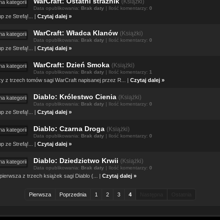
WarCraft: Ostatni strażnik
(
Książki)
Data opublikowania:
Brak daty
| Ilość komentarzy:
0
p ze Strefą!... |
Czytaj dalej »
WarCraft: Władca Klanów
(
Książki)
Data opublikowania:
Brak daty
| Ilość komentarzy:
0
p ze Strefą!... |
Czytaj dalej »
WarCraft: Dzień Smoka
(
Książki)
Data opublikowania:
Brak daty
| Ilość komentarzy:
1
y z trzech tomów sagi WarCraft napisanej przez R... |
Czytaj dalej »
Diablo: Królestwo Cienia
(
Książki)
Data opublikowania:
Brak daty
| Ilość komentarzy:
0
p ze Strefą!... |
Czytaj dalej »
Diablo: Czarna Droga
(
Książki)
Data opublikowania:
Brak daty
| Ilość komentarzy:
0
p ze Strefą!... |
Czytaj dalej »
Diablo: Dziedzictwo Krwii
(
Książki)
Data opublikowania:
Brak daty
| Ilość komentarzy:
0
 pierwsza z trzech książek sagi Diablo (... |
Czytaj dalej »
Pierwsza
Poprzednia
1
2
3
4
Następna
Ostatnia