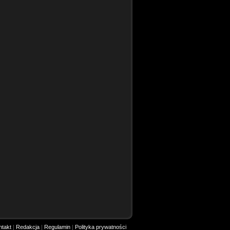
ntakt
|
Redakcja
|
Regulamin
|
Polityka prywatności