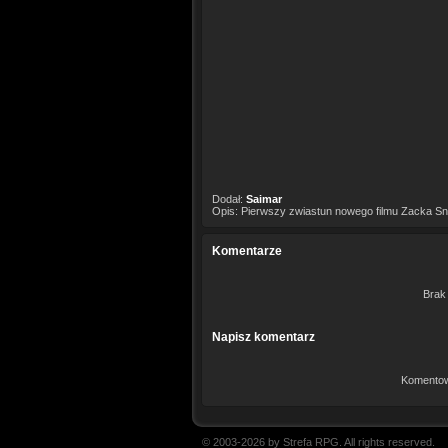
Dodał:
Saimar
Opis: Pierwszy zwiastun nowego filmu Zacka Sny
Komentarze
Brak
Napisz komentarz
Komentow
© 2003-2026 by Strefa RPG. All rights reserved.