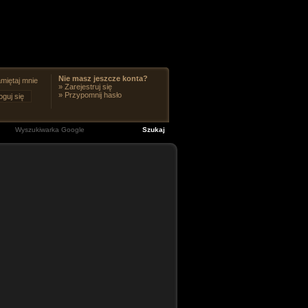
Nie masz jeszcze konta?
miętaj mnie
»
Zarejestruj się
»
Przypomnij hasło