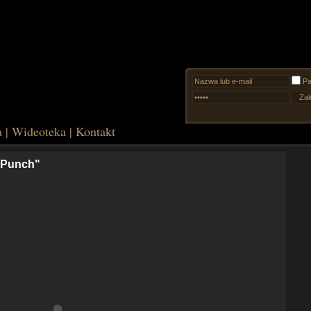
Pa
a
|
Wideoteka
|
Kontakt
 Punch"