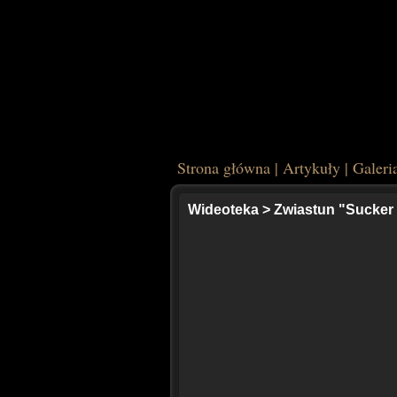
Strona główna
|
Artykuły
|
Galeri
Wideoteka
>
Zwiastun "Sucker