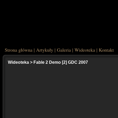
Strona główna
|
Artykuły
|
Galeria
|
Wideoteka
|
Kontakt
Wideoteka
>
Fable 2 Demo [2] GDC 2007