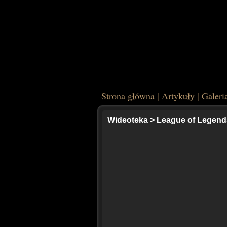
Strona główna
|
Artykuły
|
Galeri
Wideoteka
>
League of Legends