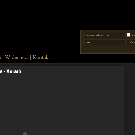
Pa
a
|
Wideoteka
|
Kontakt
 - Xerath