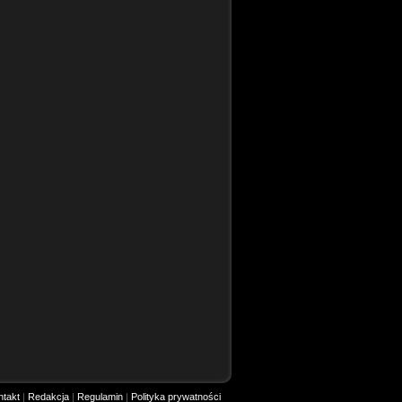
ntakt
|
Redakcja
|
Regulamin
|
Polityka prywatności