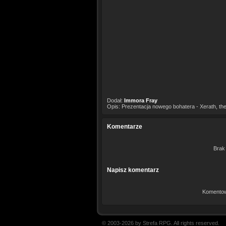
Dodał:
Immora Fray
Opis: Prezentacja nowego bohatera - Xerath, t
Komentarze
Brak
Napisz komentarz
Komentow
© 2003-2026 by Strefa RPG. All rights reserved.