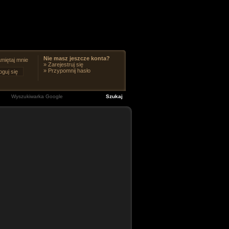
Nie masz jeszcze konta?
miętaj mnie
»
Zarejestruj się
»
Przypomnij hasło