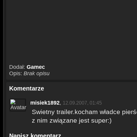
Dodał:
Gamec
Opis:
Brak opisu
Komentarze
misiek1892
,
12.09.2007, 01:45
Swietny trailer.kocham władce pierś
z nim związane jest super:)
Napisz komentarz