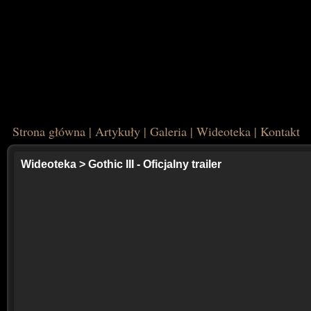
Strona główna
|
Artykuły
|
Galeria
|
Wideoteka
|
Kontakt
Wideoteka
>
Gothic III - Oficjalny trailer