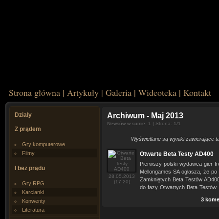
Strona główna
|
Artykuły
|
Galeria
|
Wideoteka
|
Kontakt
Działy
Archiwum
- Maj 2013
Newsów w sumie: 1 | Strona: 1/1
Z prądem
Wyświetlane są wyniki zawierające tag
Gry komputerowe
Filmy
Otwarte Beta Testy AD400
Pierwszy polski wydawca gier fre
I bez prądu
Mellongames SA ogłasza, że po
28.05.2013
Zamkniętych Beta Testów AD400,
(17:20)
Gry RPG
do fazy Otwartych Beta Testów.
Karcianki
3 kome
Konwenty
Literatura