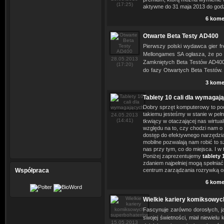
(17:25)
aktywne do 31 maja 2013 do god
6 kome
Otwarte Beta Testy AD400
Pierwszy polski wydawca gier fre
Mellongames SA ogłasza, że po
28.05.2013
Zamkniętych Beta Testów AD400,
(17:20)
do fazy Otwartych Beta Testów.
3 kome
Tablety 10 cali dla wymagaj
Dobry sprzęt komputerowy to pod
takiemu jesteśmy w stanie w pełn
24.05.2013
(14:41)
tkwiący w otaczającej nas wirtua
względu na to, czy chodzi nam o
dostęp do efektywnego narzędzia
mobilne pozwalają nam robić to s
nas przy tym, co do miejsca. I w t
Poniżej zaprezentujemy
tablety 
zdaniem najpełniej mogą spełniać
Współpraca
centrum zarządzania rozrywką o
6 kome
Wielkie kariery komiksowy
Fascynuje zarówno dorosłych, ja
swojej świetności, miał niewielu
15.05.2013