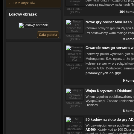
pewnych funkcji mózgu oraz przy
Lista artykułów
donoszą naukowcy na łamach "Mo
18.11.2013
164 kome
(19:20)
Losowy obrazek
Nowe gry online: Mini Dash
Ciekawi nowych gier na Wyspa G
Przedstawiamy wam małego żółt
Cała galeria
09.07.2013
9 kome
(19:30)
Otwarcie nowego serwera w 
Pierwszy polski wydawca gier fre
Mellongames S.A. ogłasza, że j
kolejny serwer w przeglądarkowe
05.07.2013
(14:25)
Starcie Gildii. Dodatkowo zam
promocyjnych do gry
!
9 kome
Wojna Krzyżowa z Diabłami
W tym tygodniu opublikowaliśmy
WyspaGier.pl. Zobacz konieczni
06.06.2013
Diabłami.
(13:25)
8 kome
50 kodów na złoto do gry A
W rozwinięciu newsa publikujemy
AD400
. Każdy kod to 100 Złota w
28.05.2013
premium, którą można wymienić 