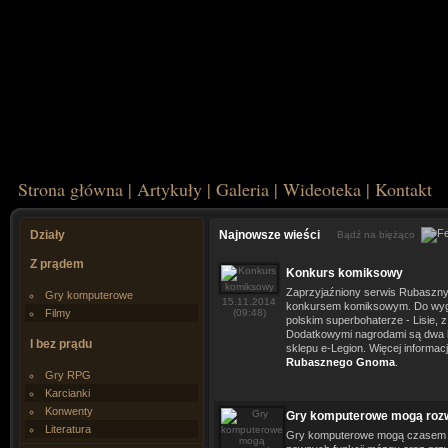
Strona główna
|
Artykuły
|
Galeria
|
Wideoteka
|
Kontakt
Działy
Najnowsze wieści
Bądź na biężąco
Z prądem
Konkurs komiksowy
Zaprzyjaźniony serwis Rubaszn
Gry komputerowe
15.11.2014
konkursem komiksowym. Do wygr
Filmy
(09:48)
polskim superbohaterze - Lisie, 
Dodatkowymi nagrodami są dwa 
I bez prądu
sklepu e-Legion. Więcej informacj
Rubasznego Gnoma
.
Gry RPG
Karcianki
Konwenty
Gry komputerowe mogą roz
Literatura
Gry komputerowe mogą czasem 