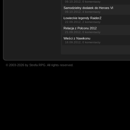
09.10.2012, 0 komentarzy
Samodzielny dodatek do Heroes VI
09.10.2012, 4 komentarzy
Łowieckie legendy RaiderZ
22.09.2012, 2 komentarzy
Relacja z Polconu 2012
21.09.2012, 0 komentarzy
Wieści z Nawikonu
18.09.2012, 0 komentarzy
© 2003-2026 by Strefa RPG. All rights reserved.