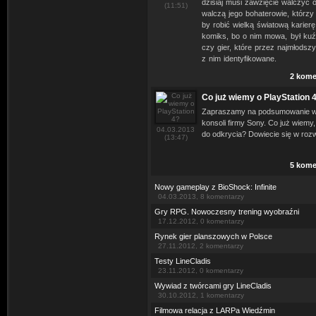
dzisiaj musi zawzięcie walczyć 
(11:51)
walczą jego bohaterowie, którzy
by robić wielką światową karier
komiks, bo o nim mowa, był kuźn
czy gier, które przez najmłodszy
z nim identyfikowane.
2 kome
Co już wiemy o PlayStation 
Zapraszamy na podsumowanie wi
konsoli firmy Sony. Co już wiemy
04.03.2013
do odkrycia? Dowiecie się w roz
(13:47)
5 kome
Nowy gameplay z BioShock: Infinite
04.03.2013, 8 komentarzy
Gry RPG. Nowoczesny trening wyobraźni
17.12.2012, 0 komentarzy
Rynek gier planszowych w Polsce
27.11.2012, 2 komentarzy
Testy LineCladis
23.11.2012, 0 komentarzy
Wywiad z twórcami gry LineCladis
30.10.2012, 1 komentarzy
Filmowa relacja z LARPa Wiedźmin